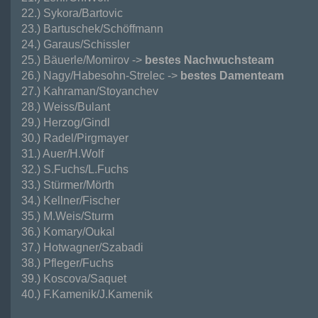
22.) Sykora/Bartovic
23.) Bartuschek/Schöffmann
24.) Garaus/Schissler
25.) Bäuerle/Momirov ->
bestes Nachwuchsteam
26.) Nagy/Habesohn-Strelec ->
bestes Damenteam
27.) Kahraman/Stoyanchev
28.) Weiss/Bulant
29.) Herzog/Gindl
30.) Radel/Pirgmayer
31.) Auer/H.Wolf
32.) S.Fuchs/L.Fuchs
33.) Stürmer/Mörth
34.) Kellner/Fischer
35.) M.Weis/Sturm
36.) Komary/Oukal
37.) Hotwagner/Szabadi
38.) Pfleger/Fuchs
39.) Koscova/Saquet
40.) F.Kamenik/J.Kamenik