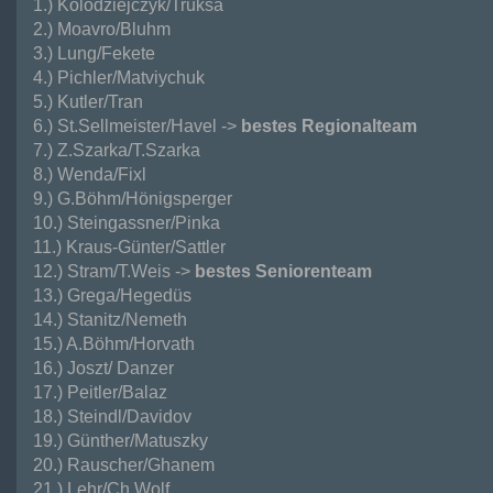
HOBBY Turnier Neudorfer
1.) Kolodziejczyk/Truksa
Woche
2.) Moavro/Bluhm
Vereinsmeisterschaften
3.) Lung/Fekete
4.) Pichler/Matviychuk
Neudorf Challenge
5.) Kutler/Tran
YOUTH TEAM CUP
6.) St.Sellmeister/Havel ->
bestes Regionalteam
7.) Z.Szarka/T.Szarka
© by
REDAXO
8.) Wenda/Fixl
9.) G.Böhm/Hönigsperger
10.) Steingassner/Pinka
11.) Kraus-Günter/Sattler
12.) Stram/T.Weis ->
bestes Seniorenteam
13.) Grega/Hegedüs
14.) Stanitz/Nemeth
15.) A.Böhm/Horvath
16.) Joszt/ Danzer
17.) Peitler/Balaz
18.) Steindl/Davidov
19.) Günther/Matuszky
20.) Rauscher/Ghanem
21.) Lehr/Ch.Wolf