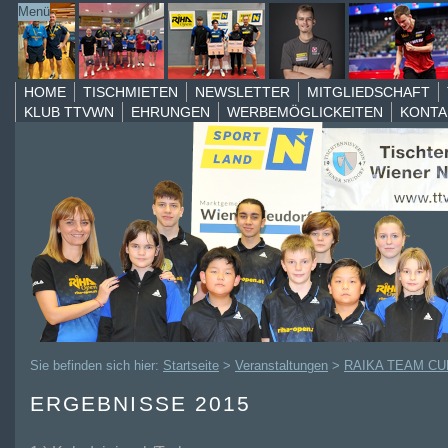
Menü
VERANSTALTUNGEN
RAIKA TEAM CUP
2025
HOME
TISCHMIETEN
NEWSLETTER
MITGLIEDSCHAFT
KLUB TTVWN
EHRUNGEN
WERBEMÖGLICKEITEN
KONTA
2024
2023
2022
2020
2019
2018
2017
2016
2015
2014
Sie befinden sich hier:
Startseite
>
Veranstaltungen
>
RAIKA TEAM CU
2013
Hobbyturniere
ERGEBNISSE 2015
Parkinson