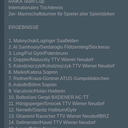
HOBBY Turnier Neudorfer
RAIKA
Team Cup
Woche
Internationales Tischtennis
Vereinsmeisterschaften
2er- Mannschaftsturnier für Spieler aller Spielstärken
Neudorf Challenge
ERGEBNISSE
YOUTH TEAM CUP
© by
REDAXO
1. Matviychuk/Luginger Saalfelden
2. Al Samhoury/Serdaroglu Flötzersteig/Stockerau
3. Lung/Fixl Györ/Potenbrunn
4. Doppler/Matuszky
TTV
Wiener Neudorf
5. Kolodziejczyk/Kolodziejczyk
TTV
Wiener Neudorf
6. Marko/Katona Sopron
7. Reitner/Kraus-Güntner
ATUS
Gumpoldskirchen
8. Asboth/Böhm Sopron
9. Vaculovic/Holan Hodonin
10. Bolbolian/ Gergö
BADENER
AC-TT
11. Hönigsperger/Smocek
TTV
Wiener Neudorf
12. Nemeth/Stanitz Halbturn/Györ
13. Ghanem/ Rauscher
TTV
Wiener Neudorf/BRZ
14. Sellmeister/Havel
TTV
Wiener Neudorf