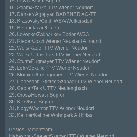
15. Lovas/Böhm Sopron
16. Stram/Szarka
TTV
Wiener Neudorf
17. Danzer/ Agopyan
BADENER
AC-TT
18. Krasovsky/Gindl
WSA
/Wolkersdorf
19. Belopotacan/Culen
20. Levenko/Zakharikov Baden/WSA
21. Rieder/Joszt Wiener Neustadt Allround
22. Weis/Radel
TTV
Wiener Neudorf
23. Weis/Bartuschek
TTV
Wiener Neudorf
24. Sturm/Pirgmayer
TTV
Wiener Neudorf
25. Lehr/Sekulic
TTV
Wiener Neudorf
26. Momirov/Freingruber
TTV
Wiener Neudorf
27. Habesohn-Strelec/Szabadi
TTV
Wiener Neudorf
28. Gabler/Teix
UTTV
Neulengbach
29. Orosz/Horvath Sopron
30. Kiss/Kiss Sopron
31. Nagy/Wachter
TTV
Wiener Neudorf
32. Kellner/Kellner Wohnpark Alt Erlaa
Bestes Damenteam
Habesohn-Strelec/Szabadi
TTV
Wiener Neudorf