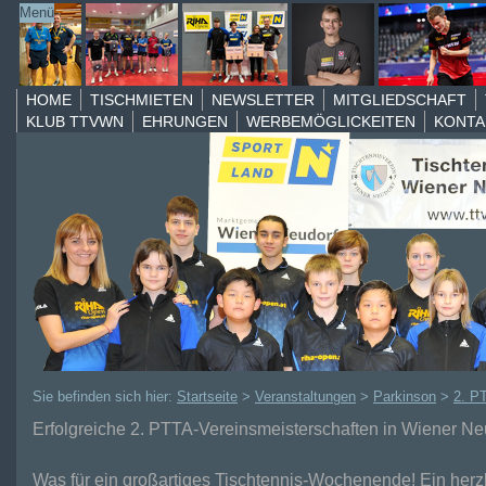
Menü
VERANSTALTUNGEN
RAIKA TEAM CUP
Hobbyturniere
HOME
TISCHMIETEN
NEWSLETTER
MITGLIEDSCHAFT
KLUB TTVWN
EHRUNGEN
WERBEMÖGLICKEITEN
KONTA
Parkinson
2. PTTA Table Tennis
Austria Meisterschaften
HOBBY Turnier Neudorfer
Woche
Vereinsmeisterschaften
Neudorf Challenge
YOUTH TEAM CUP
© by
REDAXO
Sie befinden sich hier:
Startseite
>
Veranstaltungen
>
Parkinson
>
2. P
Erfolgreiche 2. PTTA-Vereinsmeisterschaften in Wiener Ne
Was für ein großartiges Tischtennis-Wochenende! Ein her